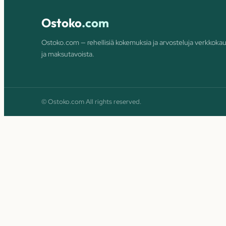
Ostoko
.com
Ostoko.com — rehellisiä kokemuksia ja arvosteluja verkkokau
ja maksutavoista.
© Ostoko.com All rights reserved.