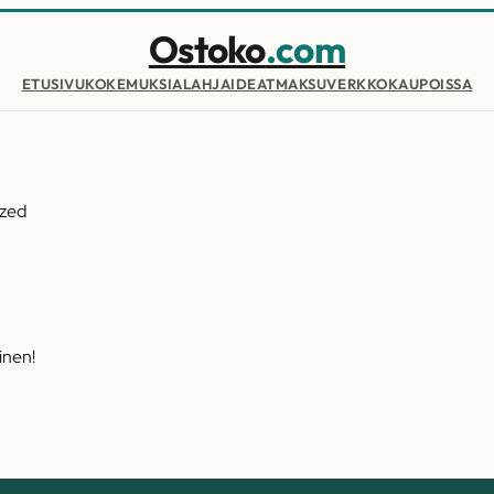
Ostoko
.com
ETUSIVU
KOKEMUKSIA
LAHJAIDEAT
MAKSU
VERKKOKAUPOISSA
ized
inen!