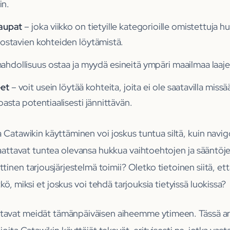
in.
aupat
– joka viikko on tietyille kategorioille omistettuja
nostavien kohteiden löytämistä.
ahdollisuus ostaa ja myydä esineitä ympäri maailmaa laajen
eet
– voit usein löytää kohteita, joita ei ole saatavilla mis
asta potentiaalisesti jännittävän.
 Catawikin käyttäminen voi joskus tuntua siltä, kuin navig
 saattavat tuntea olevansa hukkua vaihtoehtojen ja sääntö
inen tarjousjärjestelmä toimii? Oletko tietoinen siitä, että
ö, miksi et joskus voi tehdä tarjouksia tietyissä luokissa?
avat meidät tämänpäiväisen aiheemme ytimeen. Tässä art