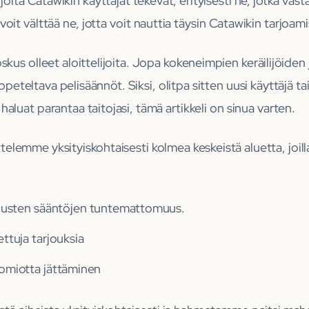
joita Catawikin käyttäjät tekevät, erityisesti ne, jotka vasta 
oit välttää ne, jotta voit nauttia täysin Catawikin tarjoam
joskus olleet aloittelijoita. Jopa kokeneimpien keräilijöide
opeteltava pelisäännöt. Siksi, olitpa sitten uusi käyttäjä tai
aluat parantaa taitojasi, tämä artikkeli on sinua varten.
ttelemme yksityiskohtaisesti kolmea keskeistä aluetta, joill
ousten sääntöjen tuntemattomuus.
ttuja tarjouksia
omiotta jättäminen