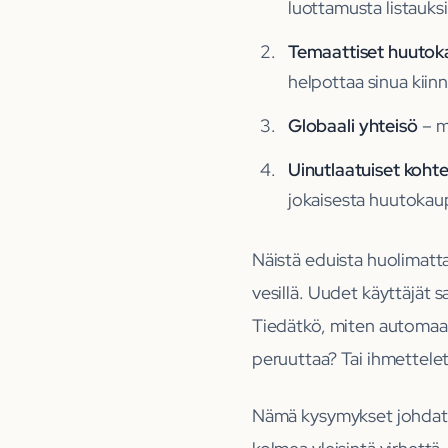
luottamusta listauksi
Temaattiset huutok
helpottaa sinua kiin
Globaali yhteisö
– m
Uinutlaatuiset koht
jokaisesta huutokaup
Näistä eduista huolimatta
vesillä. Uudet käyttäjät
Tiedätkö, miten automaatt
peruuttaa? Tai ihmetteletk
Nämä kysymykset johdatt