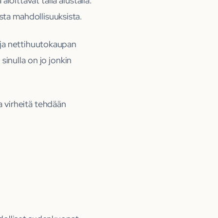
aloittavat tällä alustalla.
ista mahdollisuuksista.
n ja nettihuutokaupan
 sinulla on jo jonkin
a virheitä tehdään