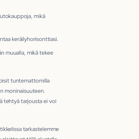
 huutokauppoja, mikä
taa keräilyhorisonttiasi.
sään muualla, mikä tekee
oisit tuntemattomilla
jen moninaisuuteen.
 tehtyä tarjousta ei voi
ikkelissa tarkastelemme