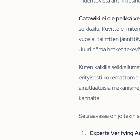
– kiehtovista antiikkiesin
Catawiki ei ole pelkkä 
seikkailu. Kuvittele, mite
vuosia, tai miten jännitt
Juuri nämä hetket tekevät
Kuten kaikilla seikkailum
erityisesti kokemattomia k
ainutlaatuisia mekanism
kannalta.
Seuraavassa on joitakin s
Experts Verifying A