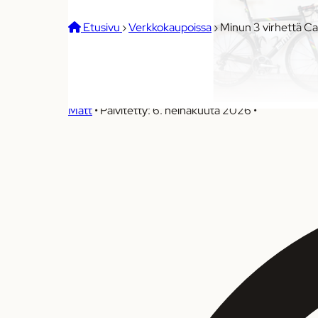
Etusivu
›
Verkkokaupoissa
›
Minun 3 virhettä Cat
Minun 3 virhettä Catawiki
Matt
•
Päivitetty: 6. heinäkuuta 2026
•