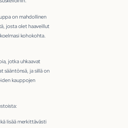
suskelloihin.
kauppa on mahdollinen
ä, josta olet haaveillut
kokoelmasi kohokohta.
pia, jotka uhkaavat
t sääntönsä, ja sillä on
neiden kauppojen
stoista:
kä lisää merkittävästi