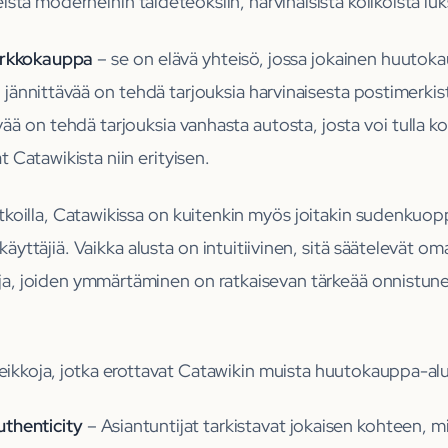
eistä moderneihin taideteoksiin, harvinaisista kolikoista luk
verkkokauppa
– se on elävä yhteisö, jossa jokainen huuto
n jännittävää on tehdä tarjouksia harvinaisesta postimerkist
ävää on tehdä tarjouksia vanhasta autosta, josta voi tulla 
 Catawikista niin erityisen.
atkoilla, Catawikissa on kuitenkin myös joitakin sudenkuop
äyttäjiä. Vaikka alusta on intuitiivinen, sitä säätelevät oma
eja, joiden ymmärtäminen on ratkaisevan tärkeää onnistu
eikkoja, jotka erottavat Catawikin muista huutokauppa-alu
uthenticity
– Asiantuntijat tarkistavat jokaisen kohteen, mi