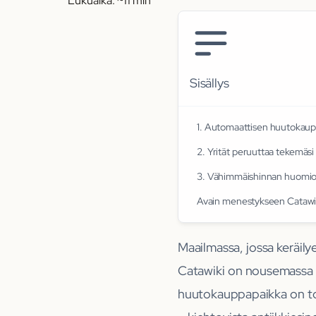
Lukuaika: ~
11
min
Sisällys
1. Automaattisen huutokau
2. Yrität peruuttaa tekemäsi
3. Vähimmäishinnan huomio
Avain menestykseen Catawi
Maailmassa, jossa keräilye
Catawiki on nousemassa k
huutokauppapaikka on tod