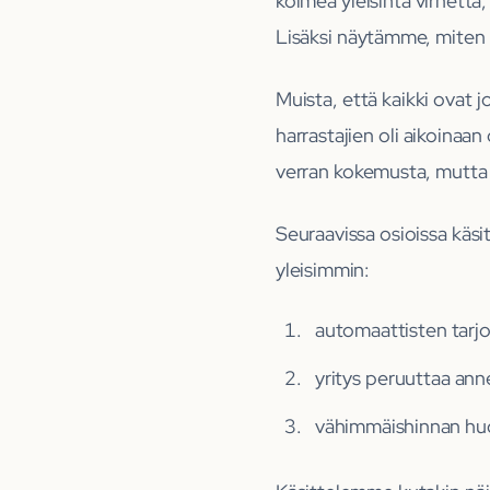
kolmea yleisintä virhettä, 
Lisäksi näytämme, miten v
Muista, että kaikki ovat 
harrastajien oli aikoinaan 
verran kokemusta, mutta h
Seuraavissa osioissa käsi
yleisimmin:
automaattisten tarj
yritys peruuttaa anne
vähimmäishinnan hu