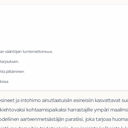
pan sääntöjen tuntemattomuus.
 tarjouksen.
tta jättäminen
kissa
sineet ja intohimo ainutlaatuisiin esineisiin kasvattavat su
iehtovaksi kohtaamispaikaksi harrastajille ympäri maail
ellinen aarteenmetsästäjän paratiisi, joka tarjoaa huomat