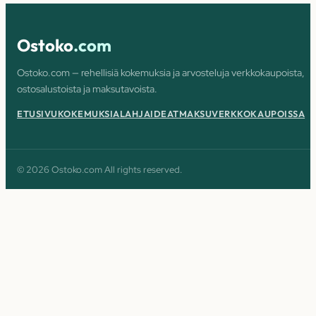
Ostoko
.com
Ostoko.com — rehellisiä kokemuksia ja arvosteluja verkkokaupoista,
ostosalustoista ja maksutavoista.
ETUSIVU
KOKEMUKSIA
LAHJAIDEAT
MAKSU
VERKKOKAUPOISSA
© 2026 Ostoko.com All rights reserved.