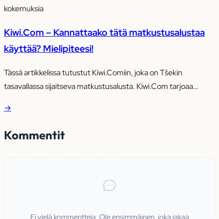
kokemuksia
Kiwi.Com – Kannattaako tätä matkustusalustaa
käyttää? Mielipiteesi!
Tässä artikkelissa tutustut Kiwi.Comiin, joka on Tšekin
tasavallassa sijaitseva matkustusalusta. Kiwi.Com tarjoaa
joustavan haun lentoihin alueille eikä tiettyihin kaupunkeihin, ja
→
voit etsiä useita kohteita samanaikaisesti ”nomad”-työkalun
avulla. Aggregaattorimallin ansiosta Kiwi.Com voi tarjota
Kommentit
laajemman valikoiman lentovaihtoehtoja ja löytää toisinaan
edullisempia hintoja muun muassa käyttämällä ”piilotettuja
kaupunkilippuja”. Sivusto tarjoaa välitöntä apua muutosten tai
peruutusten yhteydessä, ja takuu…
Ei vielä kommentteja. Ole ensimmäinen, joka jakaa